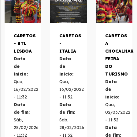
CARETOS
CARETOS
CARETOS
- BTL
-
A
LISBOA
ITALIA
CHOCALHAR
Data
Data
FEIRA
de
de
DO
inicio:
inicio:
TURISMO
Qua,
Qua,
Data
16/02/2022
16/02/2022
de
- 11:32
- 11:32
inicio:
Data
Data
Qua,
de fim:
de fim:
02/03/2022
Sáb,
Sáb,
- 11:32
28/02/2026
28/02/2026
Data
- 11:32
- 11:32
de fim: