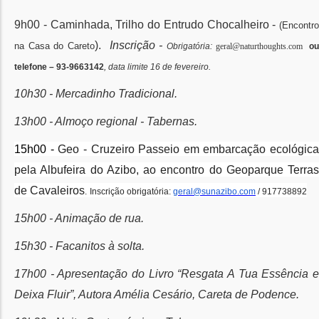
9h00 - Caminhada, Trilho do Entrudo Chocalheiro -
(Encontro
).
Inscrição -
na Casa do Careto
Obrigatória:
geral@naturthoughts.com
o
telefone – 93-9663142
, data limite 16 de fevereiro.
10h30 -
Mercadinho Tradicional.
13h00 - Almoço regional
- Tabernas.
15h00 -
Geo - Cruzeiro Passeio em embarcação ecológica
pela Albufeira do Azibo, ao encontro do Geoparque Terras
de Cavaleiros
.
Inscrição obrigatória:
geral@sunazibo.com
/ 917738892
15h00 - Animação de rua.
15h30 - Facanitos à solta.
17h00 - Apresentação do Livro “Resgata A Tua Essência e
Deixa Fluir”, Autora Amélia Cesário, Careta de Podence.