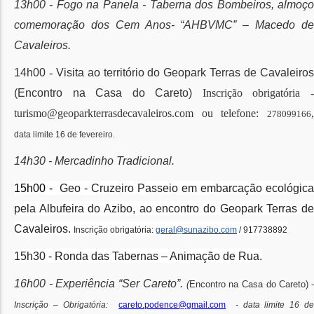
13h00 - Fogo na Panela - Taberna dos Bombeiros, almoço
comemoração dos Cem Anos- “AHBVMC” – Macedo de
Cavaleiros.
14h00
-
Visita ao território do Geopark Terras de Cavaleiro
(Encontro na Casa do Careto)
Inscrição obrigatória 
turismo@geoparkterrasdecavaleiros.com ou telefone:
,
278099166
data limite 16 de fevereiro.
14h30 - Mercadinho Tradicional.
15h00 -
Geo - Cruzeiro Passeio em embarcação ecológica
pela Albufeira do Azibo, ao encontro do Geopark Terras de
Cavaleiros.
Inscrição obrigatória:
geral@sunazibo.com
/ 917738892
15h30 - Ronda das Tabernas – Animação de Rua.
16h00 - Experiência “Ser Careto”.
(
Encontro na Casa do Careto)
Inscrição – Obrigatória
:
careto.podence@gmail.com
-
data limite 16 d