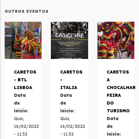
OUTROS EVENTOS
CARETOS
CARETOS
CARETOS
- BTL
-
A
LISBOA
ITALIA
CHOCALHAR
Data
Data
FEIRA
de
de
DO
inicio:
inicio:
TURISMO
Qua,
Qua,
Data
16/02/2022
16/02/2022
de
- 11:32
- 11:32
inicio: