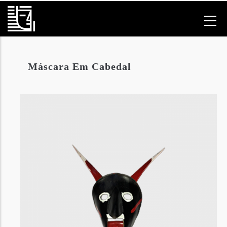
Passar
para
o
conteúdo
principal
Máscara Em Cabedal