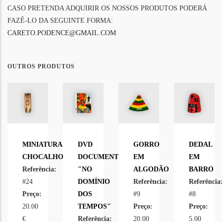
CASO PRETENDA ADQUIRIR OS NOSSOS PRODUTOS PODERÁ
FAZÊ-LO DA SEGUINTE FORMA:
CARETO.PODENCE@GMAIL.COM
OUTROS PRODUTOS
MINIATURA
DVD
GORRO
DEDAL
CHOCALHO
DOCUMENTÁRIO
EM
EM
Referência:
"NO
ALGODÃO
BARRO
#24
DOMÍNIO
Referência:
Referência
Preço:
DOS
#9
#8
20.00
TEMPOS"
Preço:
Preço:
€
Referência:
20.00
5.00