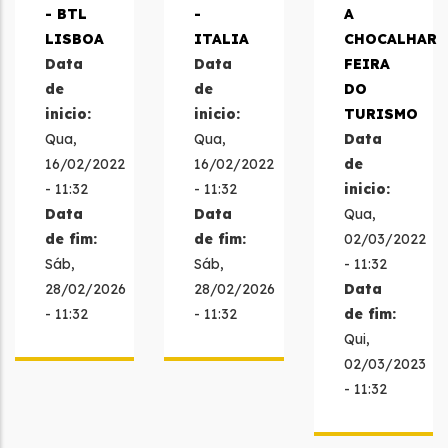
- BTL
-
A
LISBOA
ITALIA
CHOCALHAR
Data
Data
FEIRA
de
de
DO
inicio:
inicio:
TURISMO
Qua,
Qua,
Data
16/02/2022
16/02/2022
de
- 11:32
- 11:32
inicio:
Data
Data
Qua,
de fim:
de fim:
02/03/2022
Sáb,
Sáb,
- 11:32
28/02/2026
28/02/2026
Data
- 11:32
- 11:32
de fim:
Qui,
02/03/2023
- 11:32