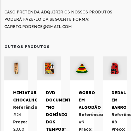
CASO PRETENDA ADQUIRIR OS NOSSOS PRODUTOS
PODERÁ FAZÊ-LO DA SEGUINTE FORMA:
CARETO.PODENCE@GMAIL.COM
OUTROS PRODUTOS
MINIATURA
DVD
GORRO
DEDAL
CHOCALHO
DOCUMENTÁRIO
EM
EM
Referência:
"NO
ALGODÃO
BARRO
#24
DOMÍNIO
Referência:
Referênc
Preço:
DOS
#9
#8
20.00
TEMPOS"
Preço:
Preço: