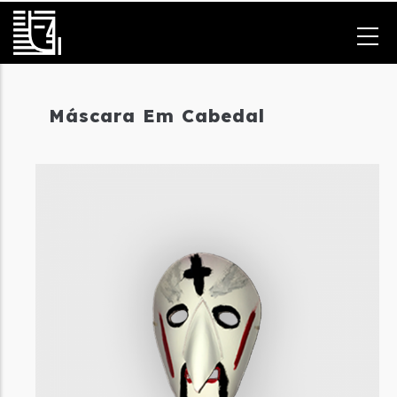
Passar
para
o
conteúdo
principal
Máscara Em Cabedal