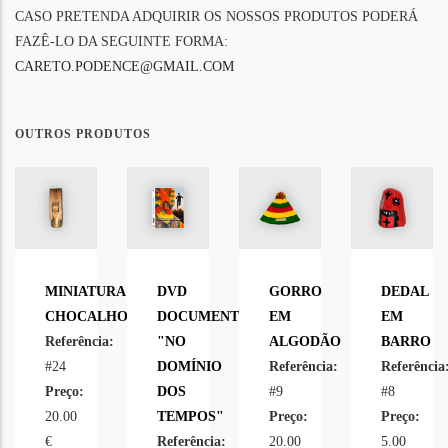
CASO PRETENDA ADQUIRIR OS NOSSOS PRODUTOS PODERÁ
FAZÊ-LO DA SEGUINTE FORMA:
CARETO.PODENCE@GMAIL.COM
OUTROS PRODUTOS
MINIATURA
DVD
GORRO
DEDAL
CHOCALHO
DOCUMENTÁRIO
EM
EM
Referência:
"NO
ALGODÃO
BARRO
#24
DOMÍNIO
Referência:
Referência
Preço:
DOS
#9
#8
20.00
TEMPOS"
Preço:
Preço:
€
Referência:
20.00
5.00