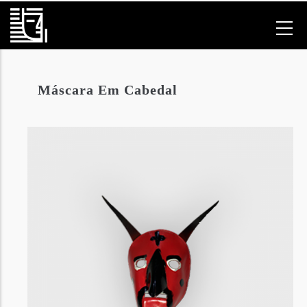
Passar
para
o
conteúdo
principal
Máscara Em Cabedal